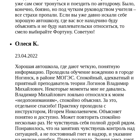
уже сам смог тронуться и поездить по автодрому. Было,
конечно, боязно, но под чутким руководством учителя –
все страхи пропали. Если вы уже давно искали себе
хорошую автошколу, где вас все находчиво буду
объяснять и не буду наплевательски относиться, то
смело выбирайте Фортуну. Советую!
Олеся К.
23.04.2022
Хорошая автошкола, где дают четкую, понятную
информацию. Проходила обучение вождению в городе
Ногинск, в районе МОГЭС. Спокойный, адекватный и
приятный преподаватель теории Логинов Владимир
Михайлович. Некоторые моменты мне не давались.
Владимир Михайлович лояльно относился к моим
«недопониманиям», спокойно объяснял. За это,
отдельное спасибо! Практику проходила с
инструктором, Игорем Николаевичем. Объясняет
понятно и доступно. Может повторить спокойно
несколько раз. Не чувствуешь себя полной дурой рядом.
Понравилось, что на занятиях чувствуешь контроль над
ситуацией, а не постоянный гнет и надзор, и указание
на мелкие ошибки. Права получила. Знания здесь дают