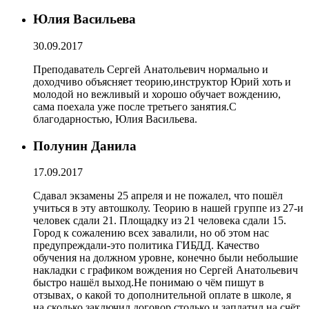
Юлия Васильева
30.09.2017
Преподаватель Сергей Анатольевич нормально и
доходчиво объясняет теорию,инструктор Юрий хоть и
молодой но вежливый и хорошо обучает вождению,
сама поехала уже после третьего занятия.С
благодарностью, Юлия Васильева.
Полунин Данила
17.09.2017
Сдавал экзамены 25 апреля и не пожалел, что пошёл
учиться в эту автошколу. Теорию в нашей группе из 27-и
человек сдали 21. Площадку из 21 человека сдали 15.
Город к сожалению всех завалили, но об этом нас
предупреждали-это политика ГИБДД. Качество
обучения на должном уровне, конечно были небольшие
накладки с графиком вождения но Сергей Анатольевич
быстро нашёл выход.Не понимаю о чём пишут в
отзывах, о какой то дополнительной оплате в школе, я
на сколько заключил договор столько и заплатил на счёт