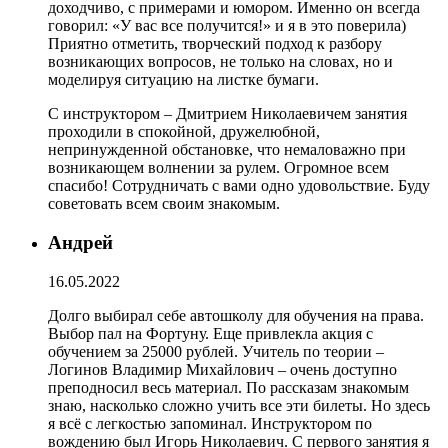
доходчиво, с примерами и юмором. Именно он всегда
говорил: «У вас все получится!» и я в это поверила)
Приятно отметить, творческий подход к разбору
возникающих вопросов, не только на словах, но и
моделируя ситуацию на листке бумаги.
С инструктором – Дмитрием Николаевичем занятия
проходили в спокойной, дружелюбной,
непринужденной обстановке, что немаловажно при
возникающем волнении за рулем. Огромное всем
спасибо! Сотрудничать с вами одно удовольствие. Буду
советовать всем своим знакомым.
Андрей
16.05.2022
Долго выбирал себе автошколу для обучения на права.
Выбор пал на Фортуну. Еще привлекла акция с
обучением за 25000 рублей. Учитель по теории –
Логинов Владимир Михайлович – очень доступно
преподносил весь материал. По рассказам знакомым
знаю, насколько сложно учить все эти билеты. Но здесь
я всё с легкостью запоминал. Инструктором по
вождению был Игорь Николаевич. С первого занятия я