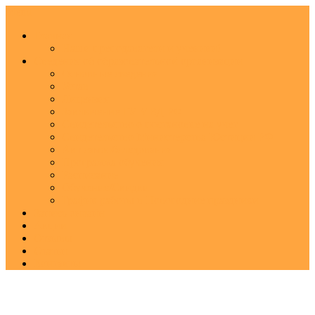
Menu
Главная
Наши преподаватели и ученики!
Сведения об образовательной организации
Основные сведения
Устав
Лицензия
Заключение ГУ МВД РФ
Свидетельство о постановке на учет
Свидетельство Министерства Юстиции РФ
Акт самообследования
Программа обучения
Расписание
Обучение/Cкидки
График работы в Новогодние праздники
Запись онлайн
Акции
Отзывы
Статьи
Контакты