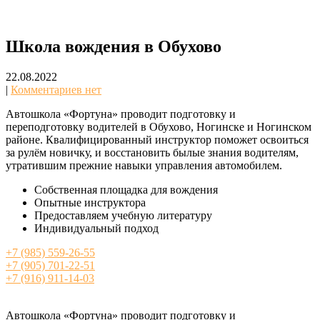
Ногинский район, Обухово
Школа вождения в Обухово
Автошкола Фортуна
22.08.2022
|
Комментариев нет
Автошкола «Фортуна» проводит подготовку и
переподготовку водителей в Обухово, Ногинске и Ногинском
районе. Квалифицированный инструктор поможет освоиться
за рулём новичку, и восстановить былые знания водителям,
утратившим прежние навыки управления автомобилем.
Собственная площадка для вождения
Опытные инструктора
Предоставляем учебную литературу
Индивидуальный подход
+7 (985) 559-26-55
+7 (905) 701-22-51
+7 (916) 911-14-03
Автошкола «Фортуна» проводит подготовку и